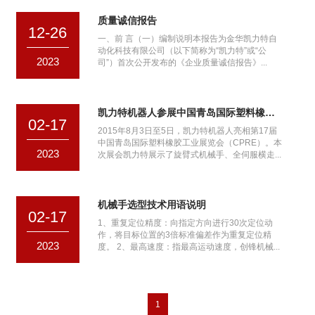
质量诚信报告
12-26
一、前 言（一）编制说明本报告为金华凯力特自
动化科技有限公司（以下简称为“凯力特”或“公
2023
司”）首次公开发布的《企业质量诚信报告》...
凯力特机器人参展中国青岛国际塑料橡胶工业展览会
02-17
2015年8月3日至5日，凯力特机器人亮相第17届
中国青岛国际塑料橡胶工业展览会（CPRE）。本
2023
次展会凯力特展示了旋臂式机械手、全伺服横走...
机械手选型技术用语说明
02-17
1、重复定位精度：向指定方向进行30次定位动
作，将目标位置的3倍标准偏差作为重复定位精
2023
度。 2、最高速度：指最高运动速度，创锋机械...
1